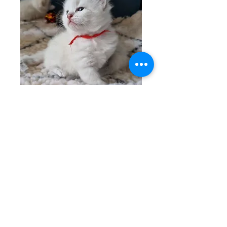
Alicia
femelle black silver bicoleur - non
disponible