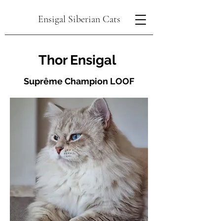
Ensigal Siberian Cats
T
hor Ensigal
Sup
rême Champion LOOF